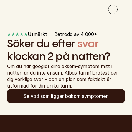
★★★★★
Utmärkt ⎸ Betrodd av 4 000+
Söker du efter 
svar
klockan 2 på natten?
Om du har googlat dina eksem-symptom mitt i 
natten är du inte ensam. Albas tarmfloratest ger 
dig verkliga svar – och en plan som faktiskt är 
utformad för din unika tarm.
Vår vetenskap
Se vad som ligger bakom symptomen
Så här fungerar det
Köp nu