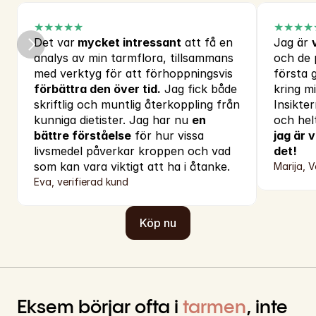
★★★★★
★★★★
Det var
 mycket intressant
 att få en 
Jag är 
analys av min tarmflora, tillsammans 
och de p
med verktyg för att förhoppningsvis
första 
förbättra den över tid.
 Jag fick både 
kring m
skriftlig och muntlig återkoppling från 
Insikter
kunniga dietister. Jag har nu 
en 
och hel
bättre förståelse
 för hur vissa 
jag är 
livsmedel påverkar kroppen och vad 
det!
som kan vara viktigt att ha i åtanke.
Marija, V
Eva, verifierad kund
Köp nu
Eksem börjar ofta i 
tarmen
, inte 