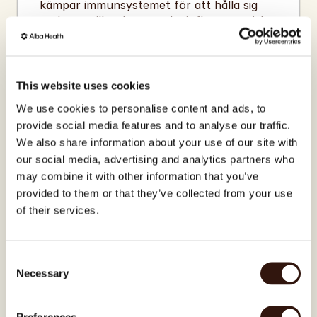
kämpar immunsystemet för att hålla sig 
reglerat, vilket kan orsaka inflammatoriska 
reaktioner som eksem.
This website uses cookies
En försvagad tarmbarriär påverkar 
We use cookies to personalise content and ads, to
hudbarriären
provide social media features and to analyse our traffic.
Tarmen och huden delar signaler. När 
We also share information about your use of our site with
tarmbarriären är påverkad försvagas 
our social media, advertising and analytics partners who
hudbarriärens funktion – vilket gör det 
may combine it with other information that you’ve
lättare för triggers att orsaka skov.
provided to them or that they’ve collected from your use
of their services.
Alba visar dig exakt vilka bakterier 
som är i obalans – och vad du kan 
Consent
Necessary
Selection
göra
Du får en fullständig rapport om ditt barns 
tarmmikrobiom och en personlig plan för 
Preferences