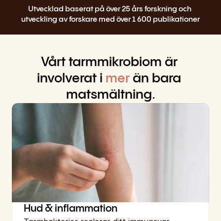
Select Language
Utvecklad baserat på över 25 års forskning och 
Swedish
utveckling av forskare med över 1 600 publikationer
Varukorg
Vårt tarmmikrobiom är 
involverat i 
mer
 än bara 
matsmältning.
Hud & inflammation