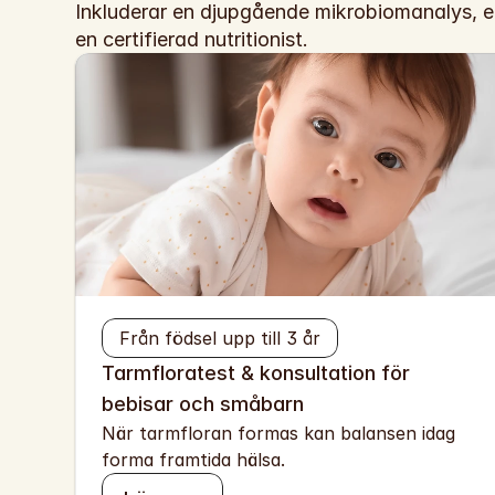
Inkluderar en djupgående mikrobiomanalys, en
en certifierad nutritionist.
Från födsel upp till 3 år
Tarmfloratest & konsultation för 
bebisar och småbarn
När tarmfloran formas kan balansen idag 
forma framtida hälsa.