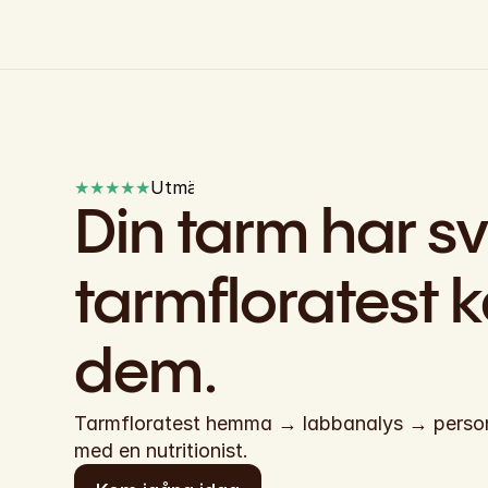
★★★★★
Utmärkt ⎸ Betrodd av 4 000+
Din tarm har sva
tarmfloratest ka
dem.
Tarmfloratest hemma → labbanalys → personli
med en nutritionist.