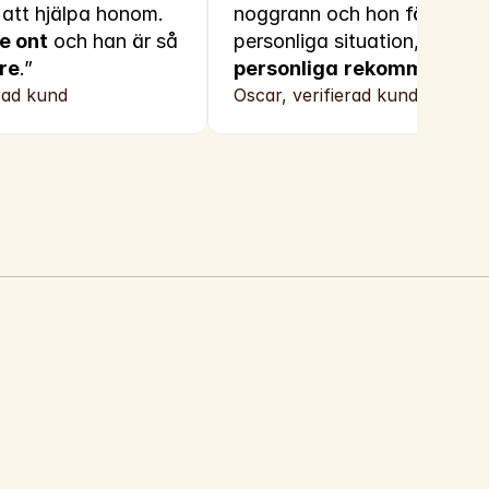
att hjälpa honom. 
noggrann och hon förstod m
e ont
 och han är så 
personliga situation, och g
re
.”
personliga
rekommendati
rad kund
Oscar, verifierad kund