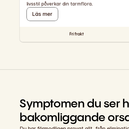
livsstil påverkar din tarmflora.
Läs mer
Fri frakt
Symptomen du ser ha
bakomliggande 
ors
Du har förmodligen provat allt, från eliminatio