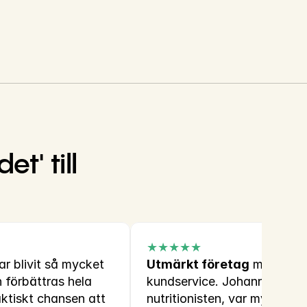
' till 
★★★★★
ar blivit så mycket 
Utmärkt företag
 med fanta
 förbättras hela 
kundservice. Johanna, 
aktiskt chansen att 
nutritionisten, var mycket 