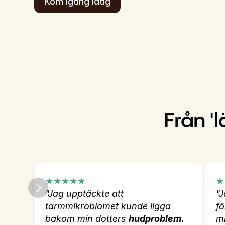
Kom igång idag
Från 'l
★★★★★
★
"Jag upptäckte att 
"J
tarmmikrobiomet kunde ligga 
fö
bakom min dotters 
hudproblem.