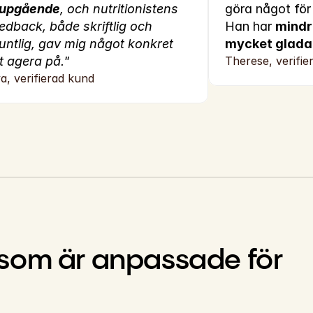
jupgående
, och nutritionistens 
göra något för 
edback, både skriftlig och 
Han har 
mindr
ntlig, gav mig något konkret 
mycket glada
t agera på."
Therese, verifie
a, verifierad kund
ar som är anpassade för 