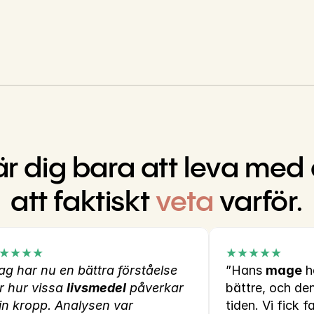
är dig bara att leva med det
att faktiskt 
veta
 varför.
★★★★
★★★★★
ag har nu en bättra förståelse 
”Hans 
mage
 h
r hur vissa 
livsmedel
 påverkar 
bättre, och den
min kropp. Analysen var 
tiden. Vi fick f