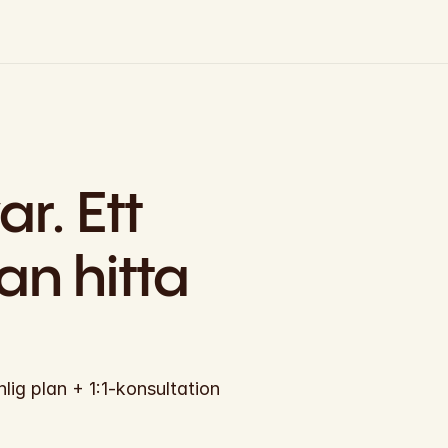
r. Ett 
n hitta 
g plan + 1:1-konsultation 