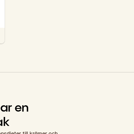
r en 
ak
nsdieter till krämer och 