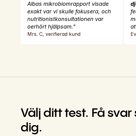
Albas mikrobiomrapport visade 
d
exakt var vi skulle fokusera, och 
fe
nutritionistkonsultationen var 
mu
oerhört hjälpsam."
at
Mrs. C, verifierad kund
Ev
Välj ditt test. Få sv
dig.